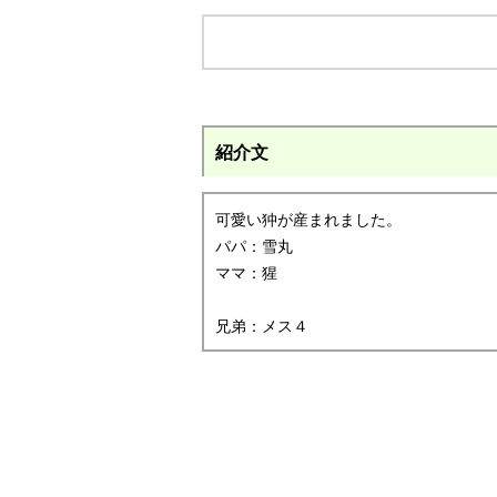
紹介文
可愛い狆が産まれました。
パパ：雪丸
ママ：猩
兄弟：メス４