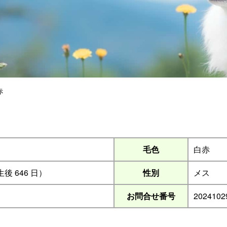
赤
毛色
白赤
（生後 646 日）
性別
メス
お問合せ番号
2024102