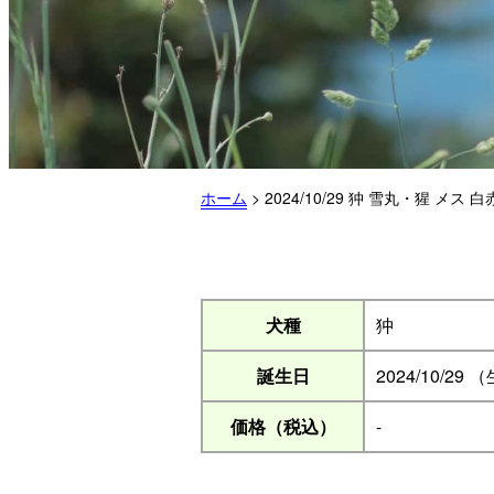
ホーム
>
2024/10/29 狆 雪丸・猩 メス 白
犬種
狆
誕生日
2024/10/29 
価格（税込）
-